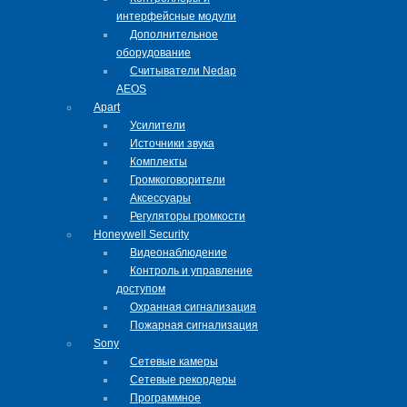
интерфейсные модули
Дополнительное
оборудование
Cчитыватели Nedap
AEOS
Apart
Усилители
Источники звука
Комплекты
Громкоговорители
Аксессуары
Регуляторы громкости
Honeywell Security
Видеонаблюдение
Контроль и управление
доступом
Охранная сигнализация
Пожарная сигнализация
Sony
Сетевые камеры
Сетевые рекордеры
Программное