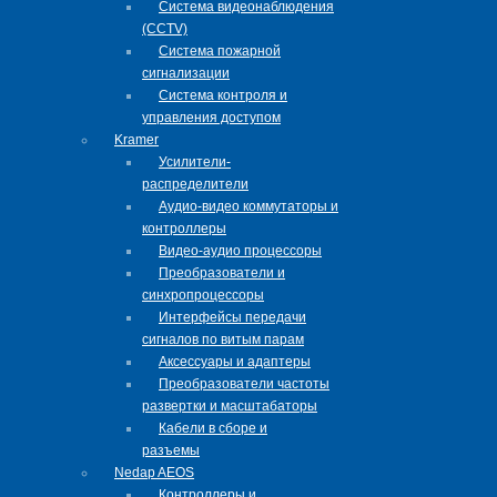
Система видеонаблюдения
(CCTV)
Система пожарной
сигнализации
Система контроля и
управления доступом
Kramer
Усилители-
распределители
Аудио-видео коммутаторы и
контроллеры
Видео-аудио процессоры
Преобразователи и
синхропроцессоры
Интерфейсы передачи
сигналов по витым парам
Аксессуары и адаптеры
Преобразователи частоты
развертки и масштабаторы
Кабели в сборе и
разъемы
Nedap AEOS
Контроллеры и