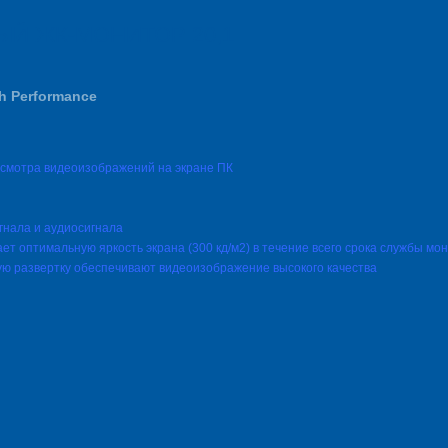
ЫЙ ЖК-МОНИТОР 20,1
h Performance
росмотра видеоизображений на экране ПК
гнала и аудиосигнала
т оптимальную яркость экрана (300 кд/м2) в течение всего срока службы мо
ую развертку обеспечивают видеоизображение высокого качества