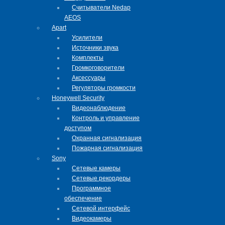
Cчитыватели Nedap
AEOS
Apart
Усилители
Источники звука
Комплекты
Громкоговорители
Аксессуары
Регуляторы громкости
Honeywell Security
Видеонаблюдение
Контроль и управление
доступом
Охранная сигнализация
Пожарная сигнализация
Sony
Сетевые камеры
Сетевые рекордеры
Программное
обеспечение
Сетевой интерфейс
Видеокамеры