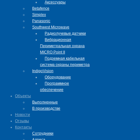
Аксессуары
Betafence
Simplex
Panasonic
Southwest Microwave
Радиолучевые датчики
Вибрационная
Периметральная охрана
MICRO Point II
Подземная кабельная
система охраны периметра
IndigoVision
Оборудование
Программное
обеспечение
Объекты
Выполненные
В производстве
Новости
Отзывы
Контакты
Сотрудники
Адреса