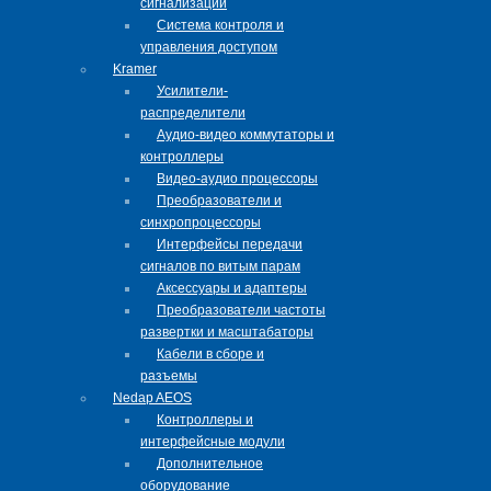
сигнализации
Система контроля и
управления доступом
Kramer
Усилители-
распределители
Аудио-видео коммутаторы и
контроллеры
Видео-аудио процессоры
Преобразователи и
синхропроцессоры
Интерфейсы передачи
сигналов по витым парам
Аксессуары и адаптеры
Преобразователи частоты
развертки и масштабаторы
Кабели в сборе и
разъемы
Nedap AEOS
Контроллеры и
интерфейсные модули
Дополнительное
оборудование