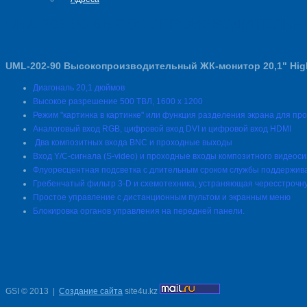
UML-202-90 ВЫСОКОПРОИЗВОДИТЕЛЬН
UML-202-90 Высокопроизводительный ЖК-монитор 20,1" Hig
Диагональ 20,1 дюймов
Высокое разрешение 500 ТВЛ, 1600 x 1200
Режим "картинка в картинке" или функция разделения экрана для п
Аналоговый вход RGB, цифровой вход DVI и цифровой вход HDMI
Два композитных входа BNC и проходные выходы
Вход Y/C-сигнала (S-video) и проходные входы композитного видеоси
Флуоресцентная подсветка с длительным сроком службы поддерживае
Гребенчатый фильтр 3-D и схемотехника, устраняющая чересстрочн
Простое управление с дистанционным пультом и экранным меню
Блокировка органов управления на передней панели.
GSI
©
2013
|
Создание сайта
site4u.kz